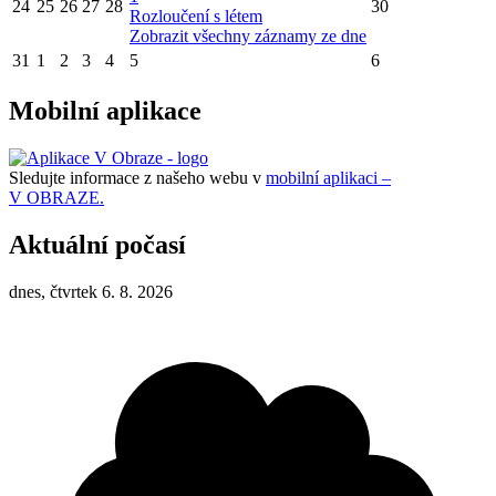
24
25
26
27
28
30
Rozloučení s létem
Zobrazit všechny záznamy ze dne
31
1
2
3
4
5
6
Mobilní aplikace
Sledujte informace z našeho webu v
mobilní aplikaci –
V OBRAZE.
Aktuální počasí
dnes, čtvrtek 6. 8. 2026