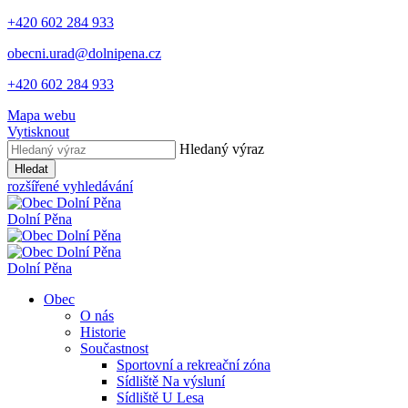
+420 602 284 933
obecni.urad@dolnipena.cz
+420 602 284 933
Mapa webu
Vytisknout
Hledaný výraz
Hledat
rozšířené vyhledávání
Dolní Pěna
Dolní Pěna
Obec
O nás
Historie
Součastnost
Sportovní a rekreační zóna
Sídliště Na výsluní
Sídliště U Lesa