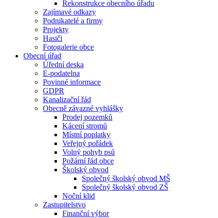
Rekonstrukce obecního úřadu
Zajímavé odkazy
Podnikatelé a firmy
Projekty
Hasiči
Fotogalerie obce
Obecní úřad
Úřední deska
E-podatelna
Povinné informace
GDPR
Kanalizační řád
Obecně závazné vyhlášky
Prodej pozemků
Kácení stromů
Místní poplatky
Veřejný pořádek
Volný pohyb psů
Požární řád obce
Školský obvod
Společný školský obvod MŠ
Společný školský obvod ZŠ
Noční klid
Zastupitelstvo
Finanční výbor