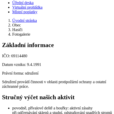
Úřední deska
Virtuální prohlídka
Místní poplatky
Úvodní stránka
Obec
Hasiči
Fotogalerie
Základní informace
IČO: 69114480
Datum vzniku: 9.4.1991
Právní forma: sdružení
Sdružení provádí činnosti v oblasti protipožární ochrany a ostatní
záchranné práce.
Stručný výčet našich aktivit
povodně, přívalové deště a bouřky: aktivní zásahy
při odčerpávání sklepů a studní, odstraňování spadlých stromů