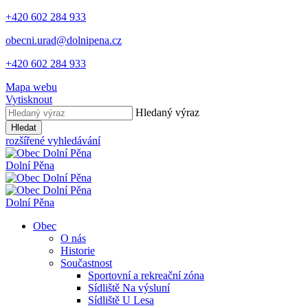
+420 602 284 933
obecni.urad@dolnipena.cz
+420 602 284 933
Mapa webu
Vytisknout
Hledaný výraz
Hledat
rozšířené vyhledávání
Dolní Pěna
Dolní Pěna
Obec
O nás
Historie
Součastnost
Sportovní a rekreační zóna
Sídliště Na výsluní
Sídliště U Lesa