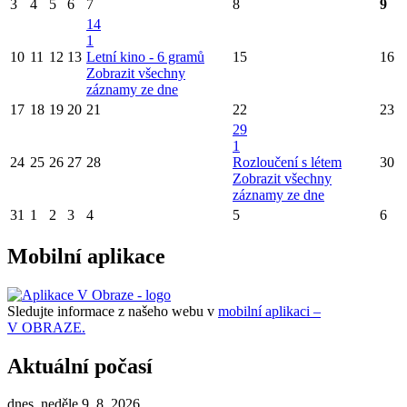
3
4
5
6
7
8
9
14
1
10
11
12
13
Letní kino - 6 gramů
15
16
Zobrazit všechny
záznamy ze dne
17
18
19
20
21
22
23
29
1
24
25
26
27
28
Rozloučení s létem
30
Zobrazit všechny
záznamy ze dne
31
1
2
3
4
5
6
Mobilní aplikace
Sledujte informace z našeho webu v
mobilní aplikaci –
V OBRAZE.
Aktuální počasí
dnes, neděle 9. 8. 2026