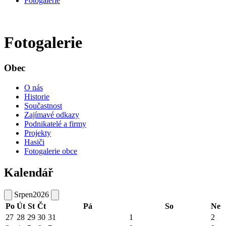
Fotogalerie
Fotogalerie
Obec
O nás
Historie
Součastnost
Zajímavé odkazy
Podnikatelé a firmy
Projekty
Hasiči
Fotogalerie obce
Kalendář
Srpen
2026
Po
Út
St
Čt
Pá
So
Ne
27
28
29
30
31
1
2