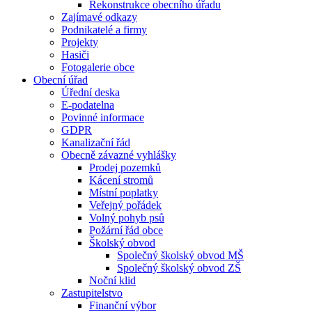
Rekonstrukce obecního úřadu
Zajímavé odkazy
Podnikatelé a firmy
Projekty
Hasiči
Fotogalerie obce
Obecní úřad
Úřední deska
E-podatelna
Povinné informace
GDPR
Kanalizační řád
Obecně závazné vyhlášky
Prodej pozemků
Kácení stromů
Místní poplatky
Veřejný pořádek
Volný pohyb psů
Požární řád obce
Školský obvod
Společný školský obvod MŠ
Společný školský obvod ZŠ
Noční klid
Zastupitelstvo
Finanční výbor