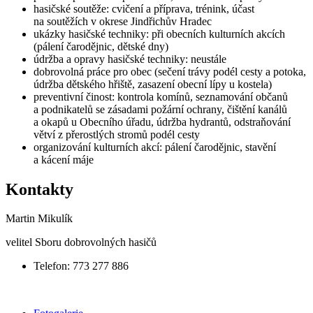
hasičské soutěže: cvičení a příprava, trénink, účast
na soutěžích v okrese Jindřichův Hradec
ukázky hasičské techniky: při obecních kulturních akcích
(pálení čarodějnic, dětské dny)
údržba a opravy hasičské techniky: neustále
dobrovolná práce pro obec (sečení trávy podél cesty a potoka,
údržba dětského hřiště, zasazení obecní lípy u kostela)
preventivní činost: kontrola komínů, seznamování občanů
a podnikatelů se zásadami požární ochrany, čištění kanálů
a okapů u Obecního úřadu, údržba hydrantů, odstraňování
větví z přerostlých stromů podél cesty
organizování kulturních akcí: pálení čarodějnic, stavění
a kácení máje
Kontakty
Martin Mikulík
velitel Sboru dobrovolných hasičů
Telefon: 773 277 886