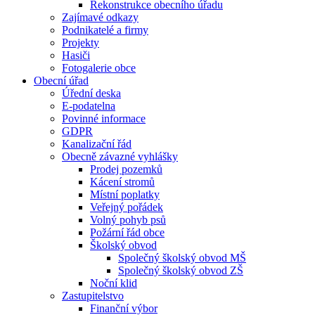
Rekonstrukce obecního úřadu
Zajímavé odkazy
Podnikatelé a firmy
Projekty
Hasiči
Fotogalerie obce
Obecní úřad
Úřední deska
E-podatelna
Povinné informace
GDPR
Kanalizační řád
Obecně závazné vyhlášky
Prodej pozemků
Kácení stromů
Místní poplatky
Veřejný pořádek
Volný pohyb psů
Požární řád obce
Školský obvod
Společný školský obvod MŠ
Společný školský obvod ZŠ
Noční klid
Zastupitelstvo
Finanční výbor