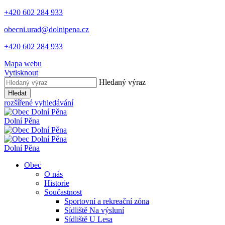
+420 602 284 933
obecni.urad@dolnipena.cz
+420 602 284 933
Mapa webu
Vytisknout
Hledaný výraz
Hledat
rozšířené vyhledávání
Dolní Pěna
Dolní Pěna
Obec
O nás
Historie
Součastnost
Sportovní a rekreační zóna
Sídliště Na výsluní
Sídliště U Lesa