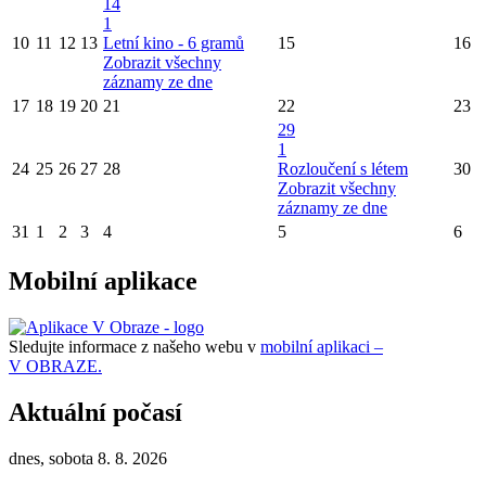
14
1
10
11
12
13
Letní kino - 6 gramů
15
16
Zobrazit všechny
záznamy ze dne
17
18
19
20
21
22
23
29
1
24
25
26
27
28
Rozloučení s létem
30
Zobrazit všechny
záznamy ze dne
31
1
2
3
4
5
6
Mobilní aplikace
Sledujte informace z našeho webu v
mobilní aplikaci –
V OBRAZE.
Aktuální počasí
dnes, sobota 8. 8. 2026